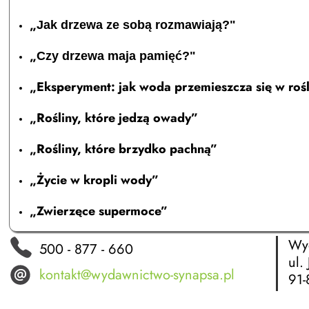
„
Jak drzewa ze sobą rozmawiają?"
„
Czy drzewa maja pamięć?"
„Eksperyment: jak woda przemieszcza się w rośl
„Rośliny, które jedzą owady”
„Rośliny, które brzydko pachną”
„Życie w kropli wody”
„Zwierzęce supermoce”
Wyd
500 - 877 - 660
ul.
kontakt@wydawnictwo-synapsa.pl
91-