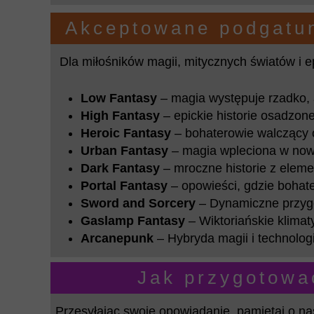
Akceptowane podgatun
Dla miłośników magii, mitycznych światów i e
Low Fantasy
– magia występuje rzadko, a 
High Fantasy
– epickie historie osadzo
Heroic Fantasy
– bohaterowie walczący o
Urban Fantasy
– magia wpleciona w nowo
Dark Fantasy
– mroczne historie z eleme
Portal Fantasy
– opowieści, gdzie bohate
Sword and Sorcery
– Dynamiczne przygod
Gaslamp Fantasy
– Wiktoriańskie klimat
Arcanepunk
– Hybryda magii i technolog
Jak przygotować
Przesyłając swoje opowiadanie, pamiętaj o n