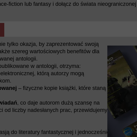
ce-fiction lub fantasy i dołącz do świata nieograniczonej
nie tylko okazja, by zaprezentować swoją
akże szereg wartościowych benefitów dla
wanej antologii.
ublikowane w antologii, otrzyma:
 elektronicznej, którą autorzy mogą
ikom.
kowanej
– fizyczne kopie książki, które staną
wiadań
, co daje autorom dużą szansę na
i od liczby nadesłanych prac, przewidujemy
sją do literatury fantastycznej i jednocześnie