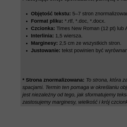
Objętość tekstu:
5–7 stron znormalizowa
Format pliku:
*.rtf, *.doc, *.docx.
Czcionka:
Times New Roman (12 pt) lub Ari
Interlinia:
1,5 wiersza.
Marginesy:
2,5 cm ze wszystkich stron.
Justowanie:
tekst powinien być wyrównan
* Strona znormalizowana:
To strona, która 
spacjami. Termin ten pomaga w określaniu obj
jest niezależny od tego, jak sformatujemy tekst 
zastosujemy marginesy, wielkość i krój czcionki, 