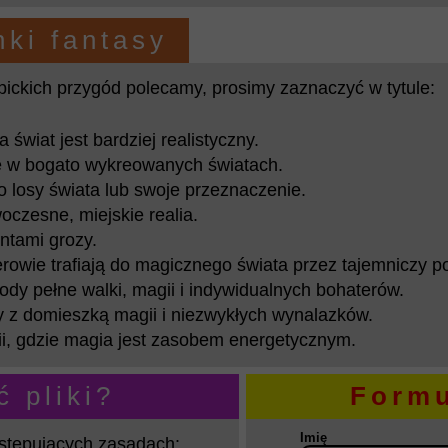
ki fantasy
pickich przygód polecamy, prosimy zaznaczyć w tytule:
świat jest bardziej realistyczny.
ne w bogato wykreowanych światach.
 losy świata lub swoje przeznaczenie.
czesne, miejskie realia.
ntami grozy.
rowie trafiają do magicznego świata przez tajemniczy po
y pełne walki, magii i indywidualnych bohaterów.
y z domieszką magii i niezwykłych wynalazków.
ii, gdzie magia jest zasobem energetycznym.
 pliki?
Formu
Imię
astępujących zasadach: