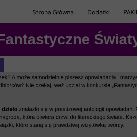
Strona Główna
Dodatki
PAKI
Fantastyczne Świat
ek? A może samodzielnie piszesz opowiadania i marzys
odbiorców? Nie czekaj, weź udział w konkursie „Fantasty
 dzieło
znalazło się w prestiżowej antologii opowiadań. 
groda, która otwiera drzwi do literackiego świata. Każ
iążki, które staną się prawdziwą wizytówką twórcy.