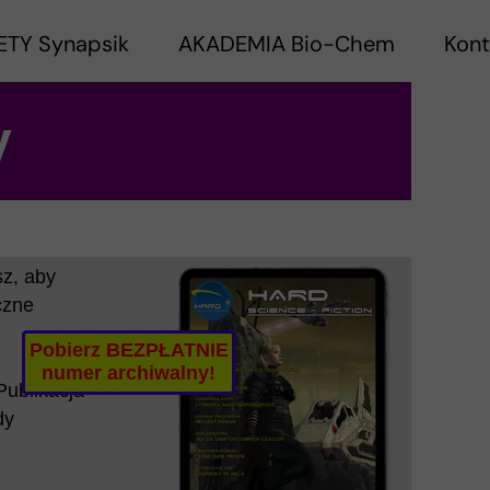
ETY Synapsik
AKADEMIA Bio-Chem
Kont
y
z, aby
czne
Pobierz BEZPŁATNIE
numer archiwalny!
Publikacja
dy