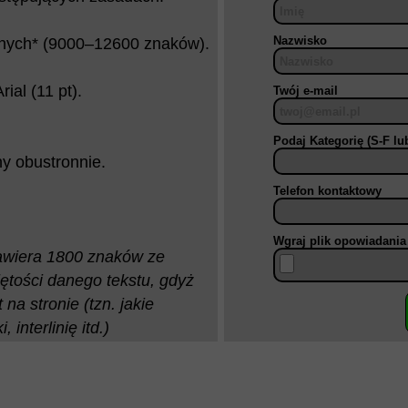
Nazwisko
nych* (9000–12600 znaków).
al (11 pt).
Twój e-mail
Podaj Kategorię (S-F l
y obustronnie.
Telefon kontaktowy
Wgraj plik opowiadania
zawiera 1800 znaków ze
ętości danego tekstu, gdyż
na stronie (tzn. jakie
interlinię itd.)