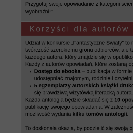
Przygotuj swoje opowiadanie z kategorii scien
wyobraźni!"
Korzyści dla autorów
Udział w konkursie „Fantastyczne Światy” to 
twórczość szerokiemu gronu odbiorców, ale t
każdego autora, który znajdzie się w opubliko
Każdy z autorów opowiadań, które zostaną op
Dostęp do ebooka
– publikacja w formie
udostępniać znajomym, rodzinie i czyteln
5 egzemplarzy autorskich książki dru
się prawdziwą wizytówką literacką autora.
Każda antologia będzie składać się z
10 opo
publikację swojego opowiadania. W zależnośc
możliwość wydania
kilku tomów antologii.
To doskonała okazja, by podzielić się swoją pa