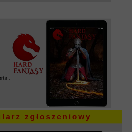
rtal.
larz zgłoszeniowy