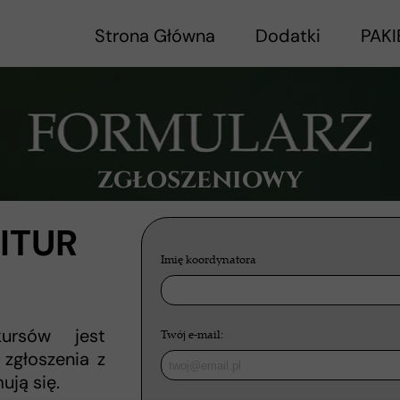
Strona Główna
Dodatki
PAKI
zgłoszeniowy
ITUR
Imię koordynatora
ursów jest
Twój e-mail:
zgłoszenia z
ują się.