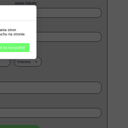
Adres Szkoły
NIP
ania stron
uchu na stronie.
l na wszystkie
Rodzaj listy