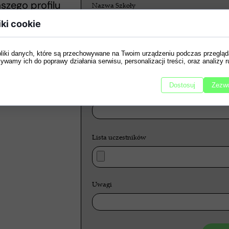
zego profilu
Nazwa Szkoły
y na bieżąco
iki cookie
ko informacje
e konkursów.
Faktura VAT
pliki danych, które są przechowywane na Twoim urządzeniu podczas przegląd
ywamy ich do poprawy działania serwisu, personalizacji treści, oraz analizy r
Dostosuj
Zezwó
Liczba uczestników
Lista uczestników
Uwagi